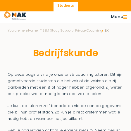
Students
Menu
You are here:
Home
TiSEM Study Support
Private Coaching
BK
Bedrijfskunde
Op deze pagina vind je onze privé coaching tutoren. Dit zijn
gemotiveerde studenten die het vak of de vakken die zij
aanbieden met een 8 of hoger hebben afgerond. Zij weten
dus precies wat er nodig is om een vak te halen.
Je kunt de tutoren zelf benaderen via de contactgegevens
die bij hun profiel staan. Zo kun je direct afstemmen wat je
nodig hebt en wanneer het jou uitkomt.
Heb je nog vragen of kom je ergens niet uit? Neem gerust