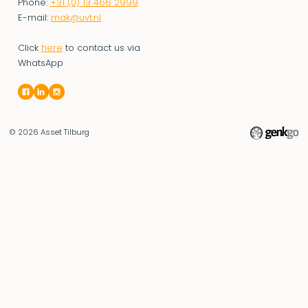
Phone:
+31 (0) 13 466 2999
E-mail:
mak@uvt.nl
Click
here
to contact us via
WhatsApp
© 2026
Asset Tilburg