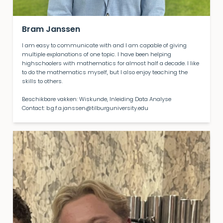
Bram Janssen
I am easy to communicate with and I am capable of giving
multiple explanations of one topic. I have been helping
highschoolers with mathematics for almost half a decade. I like
to do the mathematics myself, but I also enjoy teaching the
skills to others.
Beschikbare vakken: Wiskunde, Inleiding Data Analyse
Contact: b.g.f.a.janssen@tilburguniversity.edu