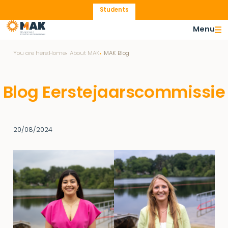
Students
Menu
You are here:
Home
About MAK
MAK Blog
Blog Eerstejaarscommissie
20/08/2024