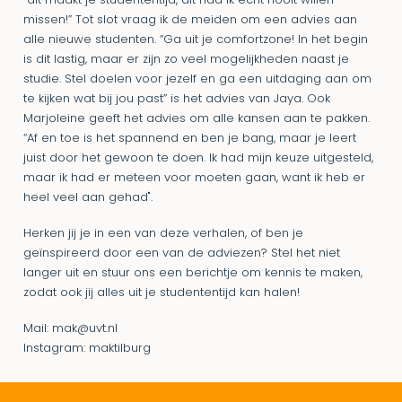
“dit maakt je studententijd, dit had ik echt nooit willen
missen!” Tot slot vraag ik de meiden om een advies aan
alle nieuwe studenten. “Ga uit je comfortzone! In het begin
is dit lastig, maar er zijn zo veel mogelijkheden naast je
studie. Stel doelen voor jezelf en ga een uitdaging aan om
te kijken wat bij jou past” is het advies van Jaya. Ook
Marjoleine geeft het advies om alle kansen aan te pakken.
“Af en toe is het spannend en ben je bang, maar je leert
juist door het gewoon te doen. Ik had mijn keuze uitgesteld,
maar ik had er meteen voor moeten gaan, want ik heb er
heel veel aan gehad".
Herken jij je in een van deze verhalen, of ben je
geïnspireerd door een van de adviezen? Stel het niet
langer uit en stuur ons een berichtje om kennis te maken,
zodat ook jij alles uit je studententijd kan halen!
Mail: mak@uvt.nl
Instagram: maktilburg