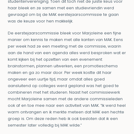
studentenvereniging. Toen dit toch niet de juiste keus voor
haar bleek en ze samen met een studievriendin werd
gevraagd om bij de MAK eerstejaarscommissie te gaan
was de keuze voor hen makkelijk.
De eerstejaarscommissie bleek voor Marjoleine een fijne
manier om kennis te maken met alle kanten van MAK. Eens
per week had ze een meeting met de commissie, waarin
aan de hand van een agenda alles werd besproken wat er
komt kijken bij het opzetten van een evenement:
brainstormen, plannen uitwerken, een promotieschema
maken en ga zo maar door. Per week kostte dit haar
ongeveer een uurtje tijd, maar omdat alles goed
aansluitend op colleges werd gepland was het goed te
combineren met het studeren. Naast het commissiewerk
mocht Marjoleine samen met de andere commissieleden
ook af en toe mee naar een activiteit van MAK. “Ik werd heel
warm ontvangen en ik merkte meteen dat MAK een hechte
groep is. Om deze reden heb ik ook besloten dat ik een
semester later volledig bij MAK wilde.”