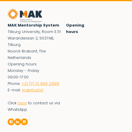
MAK Mentorship System
Opening
Tilburg University, Room E.111
hours
Warandelaan 2, 5037AB,
Tilburg
Noord-Brabant, The
Netherlands
Opening hours:
Monday - Friday
09:00-17:00
Phone:
+31 (0) 13 466 2999
E-mail:
mak@uvt.nl
Click
here
to contact us via
WhatsApp