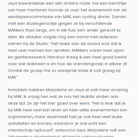
Jaya bewandelde een iets andere route. Via een berichtje
van haar mentoren hoorde ze over het evenement van de
eerstejaarscommissie van MAK, een cycling dinner. Samen
met een studiegenootje gingen ze bij verschillende
MAKkers thuis langs, om in elk huis een ander gerecht te
eten. Als afsluiter volgde nog een borrel met iedereen
samen bij de Studio. “Het leuke aan de avond was dat ik
heel veel mensen kon spreken. MAKkers waren heel open
en geïnteresseerd. Hierdoor kreeg ik een heel goed beeld
over wie iedereen is en hoe de vriendengroep in elkaar zit.
Omdat de groep me zo aansprak wilde ik ook graag bij
MAK.”
Inmiddels hebben Marjoleine en Jaya al wat meer ervaring
bij MAK. Ik vraag hen wat ze nou het leukste vinden aan
deze tijd. Ze zijn het hier goed over eens. “Het is leuk dat je
bij MAK heel veel kan leren en hele vette evenementen kan
organiseren, maar daarnaast heb je ook heel veel leuke
activiteiten en borrels, waardoor je ook echt een
vriendschap opbouwt”, antwoord Jaya. Marjoleine vult aan: